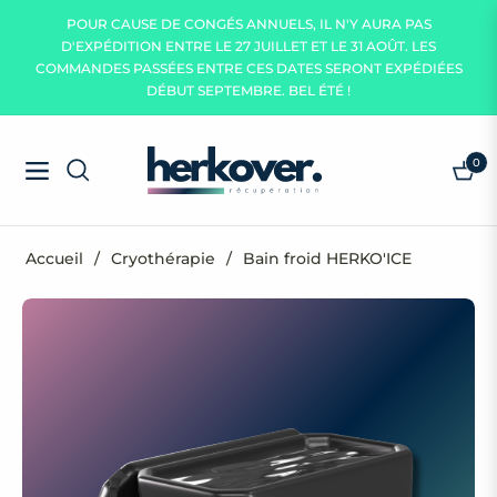
POUR CAUSE DE CONGÉS ANNUELS, IL N'Y AURA PAS
D'EXPÉDITION ENTRE LE 27 JUILLET ET LE 31 AOÛT. LES
COMMANDES PASSÉES ENTRE CES DATES SERONT EXPÉDIÉES
DÉBUT SEPTEMBRE. BEL ÉTÉ !
0
Navigation
Panie
Accueil
/
Cryothérapie
/
Bain froid HERKO'ICE