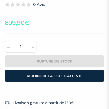
0 Avis
899,90€
Prix
habituel
−
+
RUPTURE DE STOCK
REJOINDRE LA LISTE D'ATTENTE
Livraison gratuite à partir de 150€