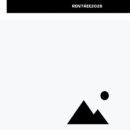
NEWSLETTER
PAGES LÉGALES
MENU PRINCIPAL
À PROPOS DE LA MARQUE
NOTRE POLITIQUE DE COOKIES