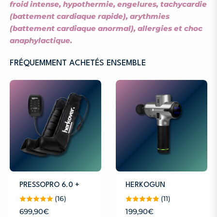
froid intense, hypothermie, engelures, tachycardie
(battement cardiaque rapide), arythmies
(battement cardiaque anormal), allergies et choc
anaphylactique.
FRÉQUEMMENT ACHETÉS ENSEMBLE
PRESSOPRO 6.0 +
HERKOGUN
(16)
(11)
Prix
Prix
699,90€
199,90€