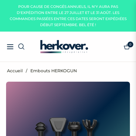
POUR CAUSE DE CONGÉS ANNUELS, IL N'Y AURA PAS
D'EXPÉDITION ENTRE LE 27 JUILLET ET LE 31 AOÛT. LES
COMMANDES PASSÉES ENTRE CES DATES SERONT EXPÉDIÉES
DÉBUT SEPTEMBRE. BEL ÉTÉ !
0
Navigation
Panie
Accueil
/
Embouts HERKOGUN