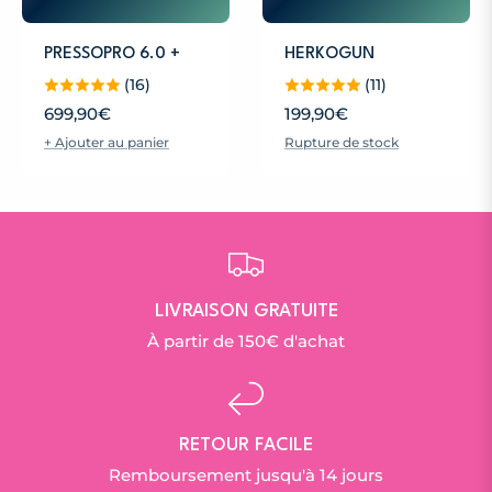
PRESSOPRO 6.0 +
HERKOGUN
(16)
(11)
Prix
Prix
699,90€
199,90€
+ Ajouter au panier
Rupture de stock
habituel
habituel
LIVRAISON GRATUITE
À partir de 150€ d'achat
RETOUR FACILE
Remboursement jusqu'à 14 jours