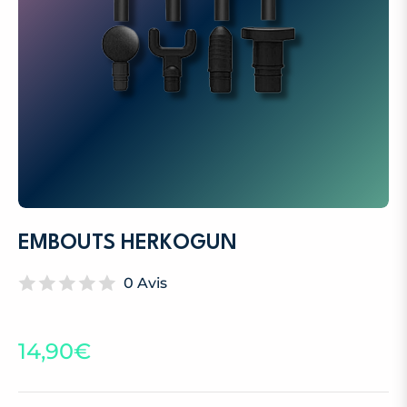
EMBOUTS HERKOGUN
0 Avis
14,90€
Prix