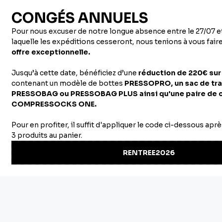
mois et je suis
entièrement satis
...Voir
l'avis complet
Quentin B.
Un produit indispensable
après un entraînement
ou une compétition pour
récupére
...Voir l'avis
complet
1
2