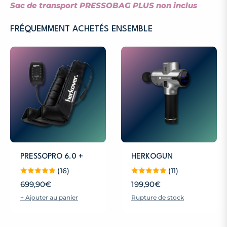
Sac de transport PRESSOBAG PLUS non inclus
FRÉQUEMMENT ACHETÉS ENSEMBLE
PRESSOPRO 6.0 +
HERKOGUN
(16)
(11)
Prix
Prix
699,90€
199,90€
+ Ajouter au panier
Rupture de stock
habituel
habituel