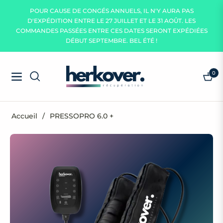
POUR CAUSE DE CONGÉS ANNUELS, IL N'Y AURA PAS
D'EXPÉDITION ENTRE LE 27 JUILLET ET LE 31 AOÛT. LES
COMMANDES PASSÉES ENTRE CES DATES SERONT EXPÉDIÉES
DÉBUT SEPTEMBRE. BEL ÉTÉ !
0
Navigation
Panie
Accueil
/
PRESSOPRO 6.0 +