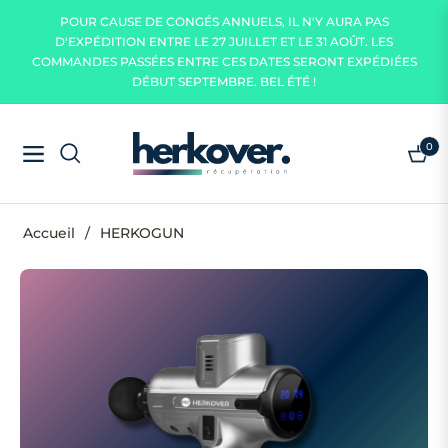
POUR CAUSE DE CONGÉS ANNUELS, IL N'Y AURA PAS
D'EXPÉDITION ENTRE LE 27 JUILLET ET LE 31 AOÛT. LES
COMMANDES PASSÉES ENTRE CES DATES SERONT EXPÉDIÉES
DÉBUT SEPTEMBRE. BEL ÉTÉ !
0
Navigation
Panie
Accueil
/
HERKOGUN