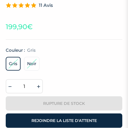
11 Avis
199,90€
Prix
habituel
Couleur :
Gris
Gris
Noir
−
+
RUPTURE DE STOCK
REJOINDRE LA LISTE D'ATTENTE