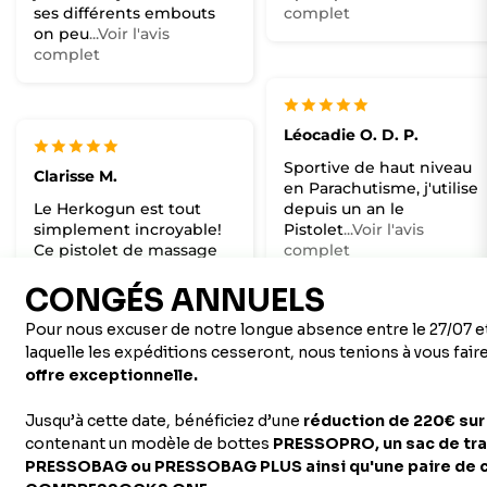
ses différents embouts
complet
on peu
...Voir l'avis
complet
Léocadie O. D. P.
Sportive de haut niveau
Clarisse M.
en Parachutisme, j'utilise
Le Herkogun est tout
depuis un an le
simplement incroyable!
Pistolet
...Voir l'avis
Ce pistolet de massage
complet
polyvalent o
...Voir l'avis
complet
EMP
Les herkogun m’a permis
d’atténuer des douleurs
au niveau du muscle
piriforme.
...Voir l'avis