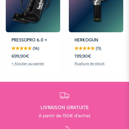
PRESSOPRO 6.0 +
HERKOGUN
(16)
(11)
Prix
Prix
699,90€
199,90€
+ Ajouter au panier
Rupture de stock
habituel
habituel
LIVRAISON GRATUITE
À partir de 150€ d'achat