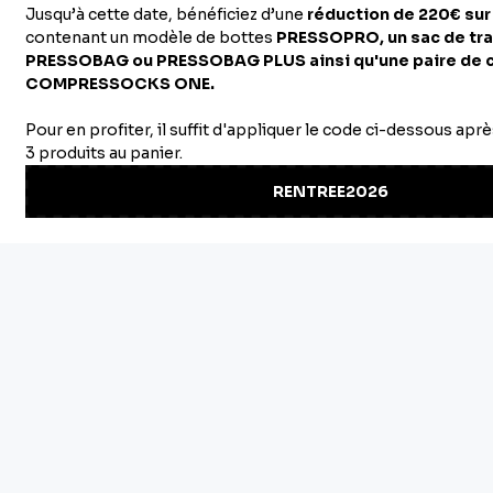
optimiser la récupération
professionnel, chaque
après mes compétitions
détail compte. Grâce aux
cycliste
...Voir l'avis
bottes de press
...Voir
complet
l'avis complet
NEWSLETTER
PAGES LÉGALES