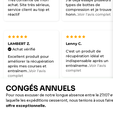
Très contente de mon
J'ai déjà essayé plusieurs
achat. Site très sérieux,
types de bottes de
service client au top et
compression et je trouve
réactif
honn
...Voir l'avis complet
LAMBERT Z.
Lenny C.
Achat vérifié
C'est un produit de
récupération idéal et
Excellent produit pour
indispensable après un
améliorer la récupération
entraîneme
...Voir l'avis
après mes courses et
complet
entraînem
...Voir l'avis
complet
Paul G.
Achat vérifié
Alexis G.
Très bon produit pour
Dans le cyclisme