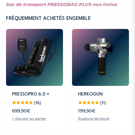
Sac de transport PRESSOBAG PLUS non inclus
FRÉQUEMMENT ACHETÉS ENSEMBLE
PRESSOPRO 6.0 +
HERKOGUN
(16)
(11)
Prix
Prix
699,90€
199,90€
+ Ajouter au panier
Rupture de stock
habituel
habituel