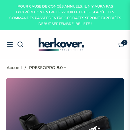
POUR CAUSE DE CONGÉS ANNUELS, IL N'Y AURA PAS
D'EXPÉDITION ENTRE LE 27 JUILLET ET LE 31 AOÛT. LES
COMMANDES PASSÉES ENTRE CES DATES SERONT EXPÉDIÉES
DÉBUT SEPTEMBRE. BEL ÉTÉ !
0
Navigation
Panie
Accueil
/
PRESSOPRO 8.0 +